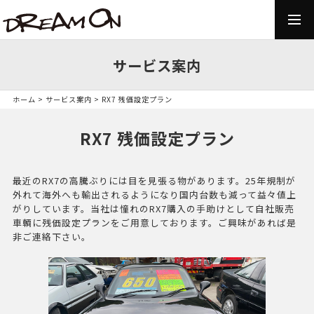
togg
navi
サービス案内
ホーム
>
サービス案内
> RX7 残価設定プラン
RX7 残価設定プラン
最近のRX7の高騰ぶりには目を見張る物があります。25年規制が
外れて海外へも輸出されるようになり国内台数も減って益々値上
がりしています。当社は憧れのRX7購入の手助けとして自社販売
車輌に残価設定プランをご用意しております。ご興味があれば是
非ご連絡下さい。